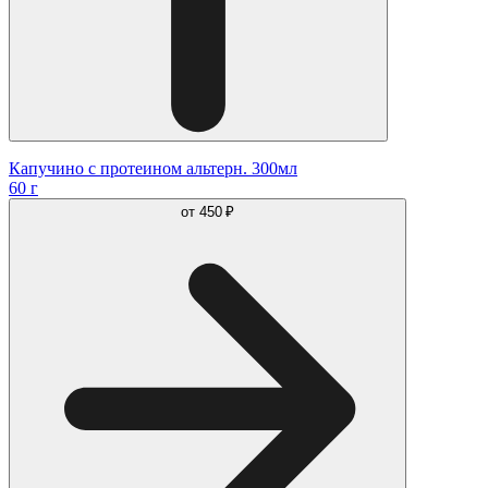
Капучино с протеином альтерн. 300мл
60 г
от
450 ₽