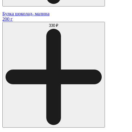
Булка шоколад- малина
200 г
330 ₽