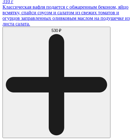
310 г
Классическая вафля подается с обжаренным беконом, яйцо
всмятку, спайси соусом и салатом из свежих томатов и
огурцов заправленных оливковым маслом на подушечке из
листа салата.
530 ₽