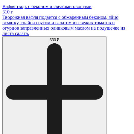
Вафля твор. с беконом и свежими овощами
310 г
Творожная вафля подается с обжаренным беконом, яйцо
всмятку, спайси соусом и салатом из свежих томатов и
огурцов заправленных оливковым маслом на подушечке из
листа салата.
630 ₽