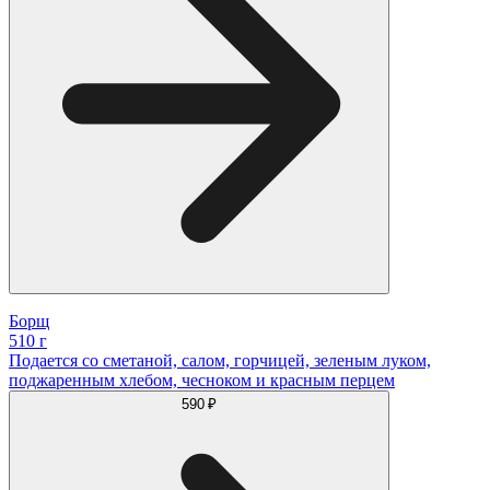
Борщ
510 г
Подается со сметаной, салом, горчицей, зеленым луком,
поджаренным хлебом, чесноком и красным перцем
590 ₽