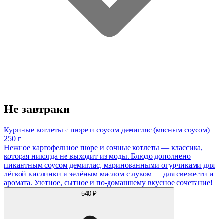
Не завтраки
Куриные котлеты с пюре и соусом демигляс (мясным соусом)
250 г
Нежное картофельное пюре и сочные котлеты — классика,
которая никогда не выходит из моды. Блюдо дополнено
пикантным соусом демиглас, маринованными огурчиками для
лёгкой кислинки и зелёным маслом с луком — для свежести и
аромата. Уютное, сытное и по‐домашнему вкусное сочетание!
540 ₽