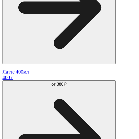
Латте 400мл
400 г
от
380 ₽