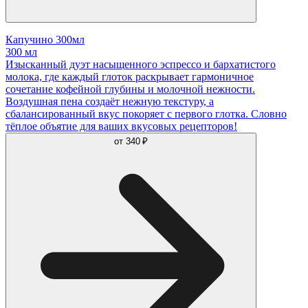
Капучино 300мл
300 мл
Изысканный дуэт насыщенного эспрессо и бархатистого
молока, где каждый глоток раскрывает гармоничное
сочетание кофейной глубины и молочной нежности.
Воздушная пена создаёт нежную текстуру, а
сбалансированный вкус покоряет с первого глотка. Словно
тёплое объятие для ваших вкусовых рецепторов!
от
340 ₽