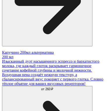
Капучино 200мл альтернатива
200 мл
Изысканный дуэт насыщенного эспрессо и бархатистого
молока, где каждый глоток раскрывает гармоничное
сочетание кофейной глубины и молочной нежности.
Воздушная пена создаёт нежную текстуру, а
сбалансированный вкус покоряет с первого глотка. Словно
тёплое объятие для ваших вкусовых рецепторов!
от
260 ₽