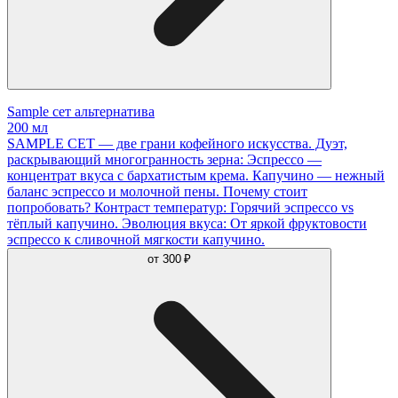
Sample сет альтернатива
200 мл
SAMPLE СЕТ — две грани кофейного искусства. Дуэт,
раскрывающий многогранность зерна: Эспрессо —
концентрат вкуса с бархатистым крема. Капучино — нежный
баланс эспрессо и молочной пены. Почему стоит
попробовать? Контраст температур: Горячий эспрессо vs
тёплый капучино. Эволюция вкуса: От яркой фруктовости
эспрессо к сливочной мягкости капучино.
от
300 ₽