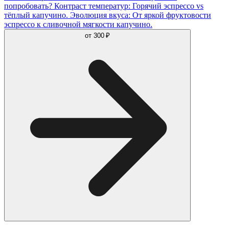
попробовать? Контраст температур: Горячий эспрессо vs
тёплый капучино. Эволюция вкуса: От яркой фруктовости
эспрессо к сливочной мягкости капучино.
от
300 ₽