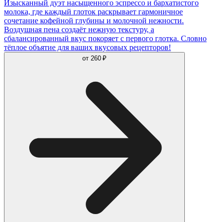
Изысканный дуэт насыщенного эспрессо и бархатистого
молока, где каждый глоток раскрывает гармоничное
сочетание кофейной глубины и молочной нежности.
Воздушная пена создаёт нежную текстуру, а
сбалансированный вкус покоряет с первого глотка. Словно
тёплое объятие для ваших вкусовых рецепторов!
от
260 ₽