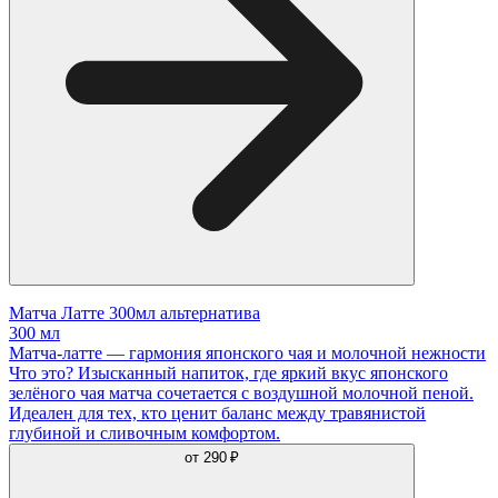
Матча Латте 300мл альтернатива
300 мл
Матча-латте — гармония японского чая и молочной нежности
Что это? Изысканный напиток, где яркий вкус японского
зелёного чая матча сочетается с воздушной молочной пеной.
Идеален для тех, кто ценит баланс между травянистой
глубиной и сливочным комфортом.
от
290 ₽