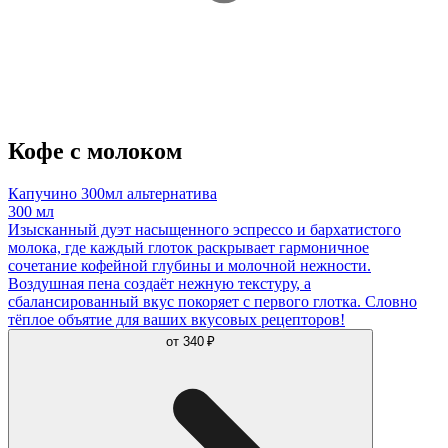
Кофе с молоком
Капучино 300мл альтернатива
300 мл
Изысканный дуэт насыщенного эспрессо и бархатистого
молока, где каждый глоток раскрывает гармоничное
сочетание кофейной глубины и молочной нежности.
Воздушная пена создаёт нежную текстуру, а
сбалансированный вкус покоряет с первого глотка. Словно
тёплое объятие для ваших вкусовых рецепторов!
от
340 ₽