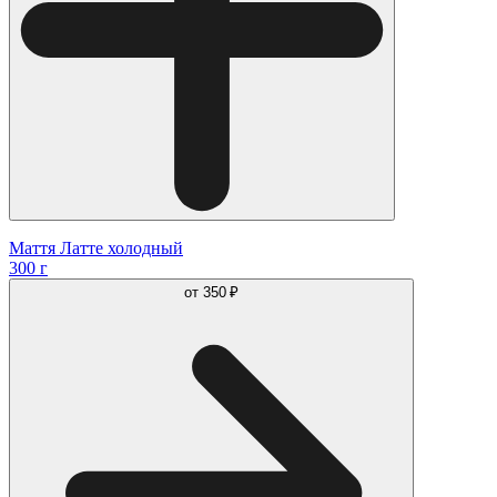
Маття Латте холодный
300 г
от
350 ₽