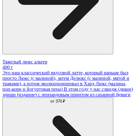
Тяжелый люкс альтер
400 г
Это наш классический вкусовой латте, который раньше был
просто Люкс (с малиной), затем Делюкс (с малиной, мятой и
травами), а потом эволюционировал в Хард Люкс (малина,
поп-корн и йогуртовая пена) В этом году у нас сэвидж (дикое)
эдишн (издание) с леопардовым принтом из сахарной бумаги
от
370 ₽