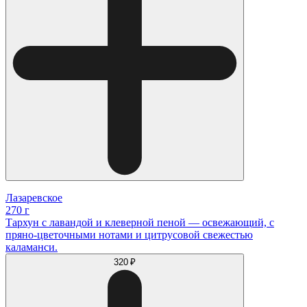
Лазаревское
270 г
Тархун с лавандой и клеверной пеной — освежающий, с
пряно‐цветочными нотами и цитрусовой свежестью
каламанси.
320 ₽