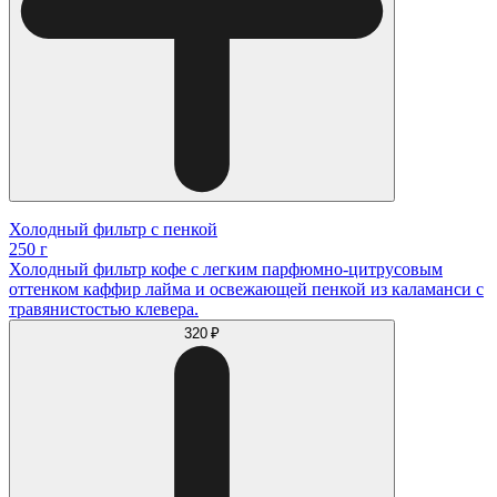
Холодный фильтр с пенкой
250 г
Холодный фильтр кофе с легким парфюмно-цитрусовым
оттенком каффир лайма и освежающей пенкой из каламанси с
травянистостью клевера.
320 ₽