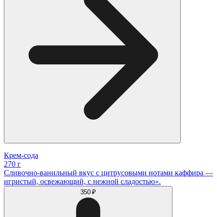
Крем-сода
270 г
Сливочно‐ванильный вкус с цитрусовыми нотами каффира —
игристый, освежающий, с нежной сладостью».
350 ₽