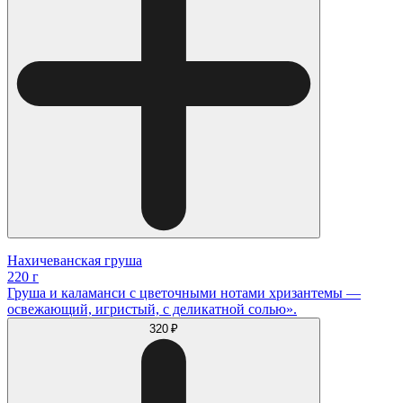
Нахичеванская груша
220 г
Груша и каламанси с цветочными нотами хризантемы —
освежающий, игристый, с деликатной солью».
320 ₽