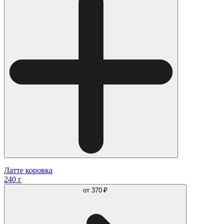
Латте коровка
240 г
от
370 ₽