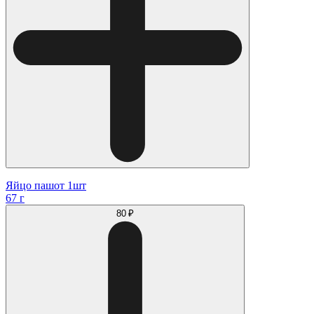
Яйцо пашот 1шт
67 г
80 ₽