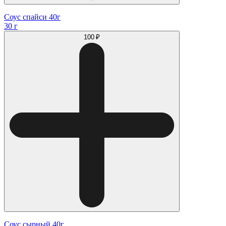
Соус спайси 40г
30 г
100 ₽
Соус сырный 40г