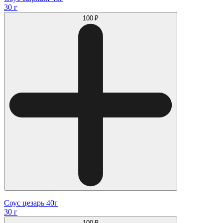
30 г
100 ₽
Соус цезарь 40г
30 г
100 ₽