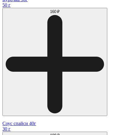
50 г
160 ₽
Соус спайси 40г
30 г