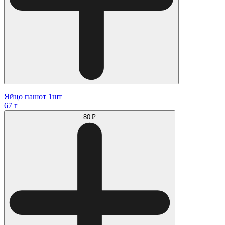
Яйцо пашот 1шт
67 г
80 ₽