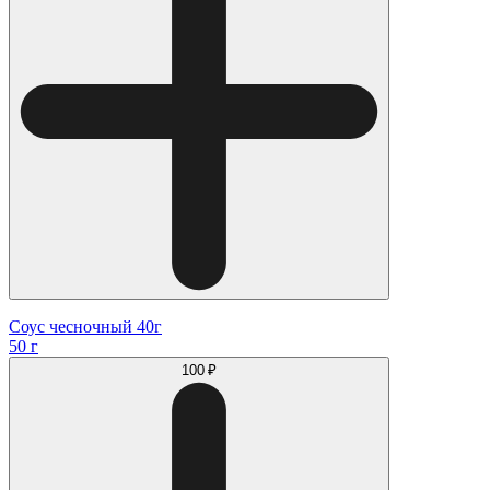
Соус чесночный 40г
50 г
100 ₽