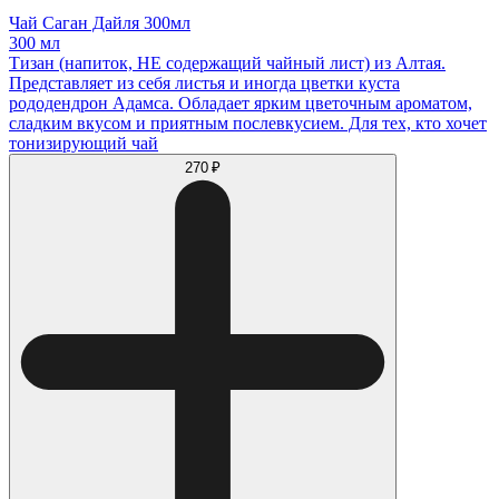
Чай Саган Дайля 300мл
300 мл
Тизан (напиток, НЕ содержащий чайный лист) из Алтая.
Представляет из себя листья и иногда цветки куста
рододендрон Адамса. Обладает ярким цветочным ароматом,
сладким вкусом и приятным послевкусием. Для тех, кто хочет
тонизирующий чай
270 ₽