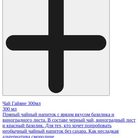
Чай Гайяне 300мл
300 мл
Пряный чайный напиток с ярким вкусом базилика и
виноградного листа. В составе черный чай, виноградный лист
и красный базилик. Для тех, кто хочет попробовать
необычный чайный напиток без сахара. Как несладкая
альтернатива смородине