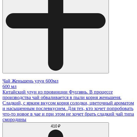
Чай Женьшень улун 600мл
600 мл
Китайский улун из провинции Фуцзянь. В процессе
производства чай обваливается в пыли корня женьшеня.
Сладкий, с ярким вкусом корня солодки, цветочный ароматом
и насыщенным послевкусием. Для тех, кто хочет попробовать
что-то новое в чае и при этом не хочет брать сладкий чай типа
смородины
410 ₽