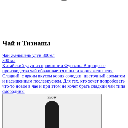
Чай и Тизианы
Чай Женьшень улун 300мл
300 мл
Китайский улун из провинции Фуцзянь. В процессе
производства чай обваливается в пыли корня женьшеня.
Сладкий, с ярким вкусом корня солодки, цветочный ароматом
и насыщенным послевкусием. Для тех, кто хочет попробовать
что-то новое в чае и при этом не хочет брать сладкий чай типа
смородины
250 ₽